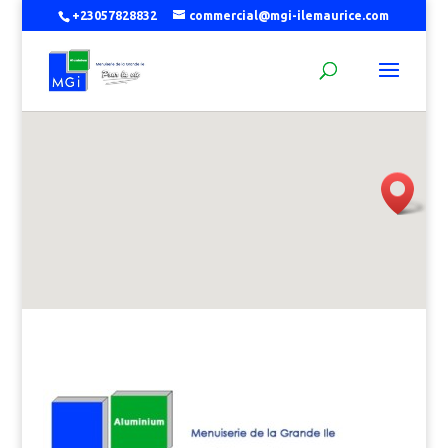
+23057828832
commercial@mgi-ilemaurice.com